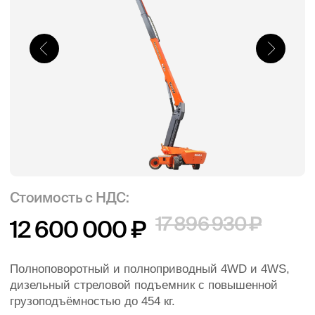
Стоимость с НДС:
17 896 930 ₽
12 600 000 ₽
Полноповоротный и полноприводный 4WD и 4WS,
дизельный стреловой подъемник с повышенной
грузоподъёмностью до 454 кг.
Официальный дилер
Лизинг
Тест-драйв
Рабочая высота
34,14 м
Тип питания
Дизель
Грузоподъемность
454 кг
Ширина
2,5 м
Длина
11,6 м