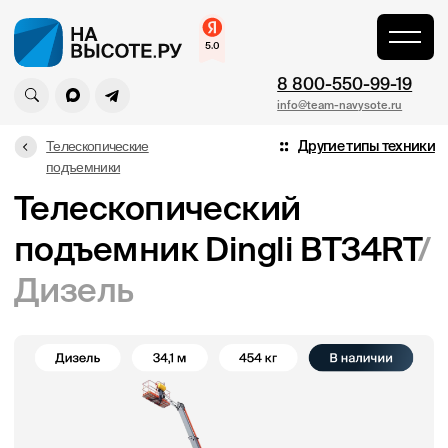
\
Dingli BT34RT
Главная
\
8 800-550-99-19
info@team-navysote.ru
Телескопические
Другие типы техники
подъемники
Телескопический
подъемник Dingli BT34RT
/
Дизель