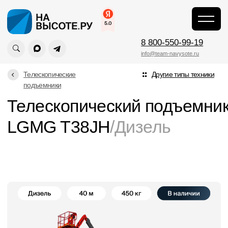
\
LGMG T38JH
Главная
\
8 800-550-99-19
info@team-navysote.ru
Телескопические
Другие типы техники
подъемники
Телескопический подъемник
LGMG T38JH
/Дизель