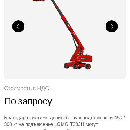
Стоимость с НДС:
По запросу
Благодаря системе двойной грузоподъемности 450 /
300 кг на подъемнике LGMG T38JH могут
одновременно работать до 3 человек как в
помещении, так и на улице, что значительно
повышает производительность.
Официальный дилер
Лизинг
Тест-драйв
Рабочая высота
40,2 м
Тип питания
Дизель
Грузоподъемность
300/450 кг
Ширина
2,49 м
Длина
14,3 м