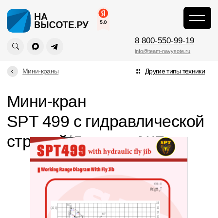
Главная
\
8 800-550-99-19
info@team-navysote.ru
Мини-краны
Другие типы техники
Мини-кран
SPT 499 с гидравлической
стрелой
/Дизель+АКБ