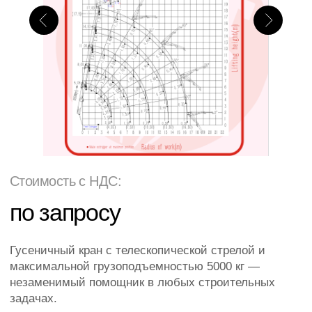
Стоимость с НДС:
по запросу
Гусеничный кран с телескопической стрелой и
максимальной грузоподъемностью 5000 кг —
незаменимый помощник в любых строительных
задачах.
Официальный дилер
Лизинг
Тест-драйв
Рабочая высота
20,5 м
Тип питания
Дизель+АКБ
Грузоподъемность
5000 кг
Ширина
1,4 м
Длина
5,4 м