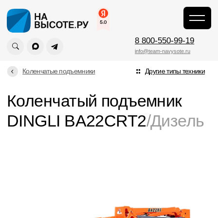
\
\
DINGLI
Главная
BA22CRT2
8 800-550-99-19
info@team-navysote.ru
Коленчатые подъемники
Другие типы техники
Коленчатый подъемник
DINGLI BA22CRT2
/Дизель