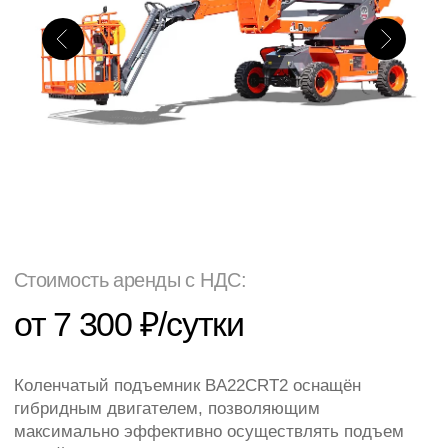
Стоимость аренды с НДС:
от 7 300 ₽/сутки
Коленчатый подъемник BA22CRT2 оснащён
гибридным двигателем, позволяющим
максимально эффективно осуществлять подъем
людей и грузов общим весом до 320 кг на высоту
до 22.04 метров.
Быстрая подача
Выездной сервис
Оформим договор за час
Рабочая высота
22 м
Тип питания
Дизель
Грузоподъемность
320 кг
Ширина
2,44 м