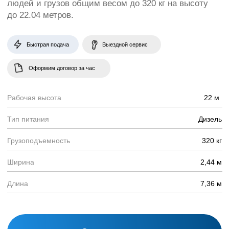
Длина
7,36 м
Оставить заявку
Эффективное оборудование
для подъема играет
ключевую роль в
строительстве и ремонтных
работах. Подъемники Dingli
BA22CRT2 выделяются как
надежное и
производительное решение
для задач подъема на