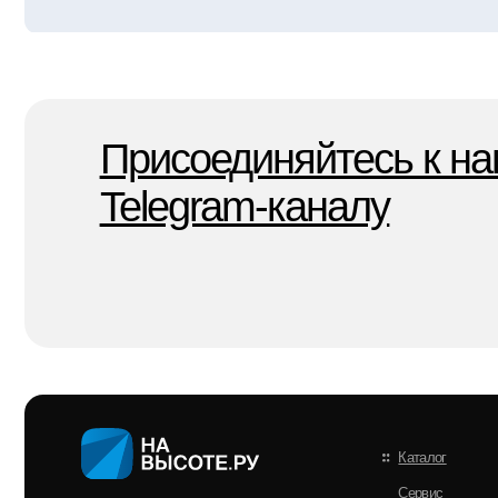
Полные реквизиты компании
А
Ориентировочный срок аренды
Д
о
Каталог
Сервис
107078, г. Москва,
Орликов переулок, д. 8
ООО НА ВЫСОТЕ.РУ
ИНН 9702029945
ОГРН 1217700081488
Наши филлиалы:
Москва, Санкт-Петербург,
Полные реквизиты PDF
© 2021–2026 г.
Все права защищены