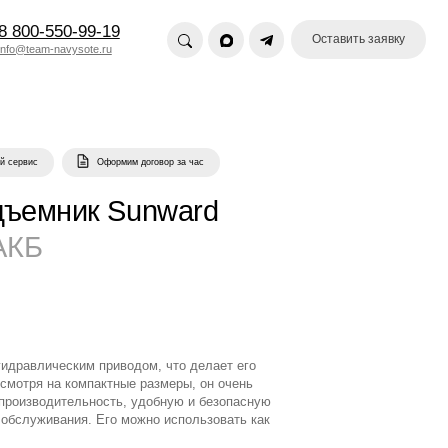
19
Оставить заявку
u
ормим договор за час
 Sunward
иводом, что делает его
тные размеры, он очень
сть, удобную и безопасную
го можно использовать как