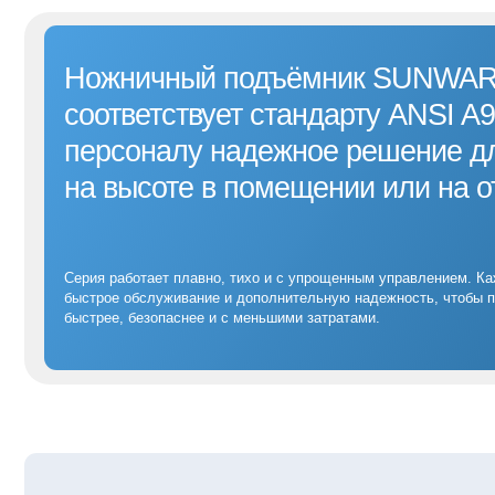
персоналу надежное решение для бе
на высоте в помещении или на откры
Серия работает плавно, тихо и с упрощенным управлением. Каждая ма
быстрое обслуживание и дополнительную надежность, чтобы помочь к
быстрее, безопаснее и с меньшими затратами.
Технические характеристики ножнич
Условия аренды
Доставка
подъемника
Sunward SWSL0807HD
П
Подберем и рассчитаем самый быстрый
и выгодный вариант
Работаем только с юр. лицами или ИП
п
Рабочая высота, м
п
Механизм подъема
Без залоговых платежей
Это Анна, наш менеджер. Она
с радостью ответит на все
Тип двигателя
ваши вопросы
Мы п
Написать в MAX