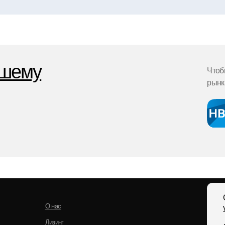
дрес доставки и использования оборудования
анные лица (ФИО, должность, телефон),
тветственного за эксплуатацию оборудования
Свяжитесь с н
О нас
удобным спосо
Лизинг
8 800-55
Спецпредложения
info@team-n
Новости
Контакты
Заказать зв
 Краснодар, Ростов, Екатеринбург
Политика конфеденциальности
Публичная оферта