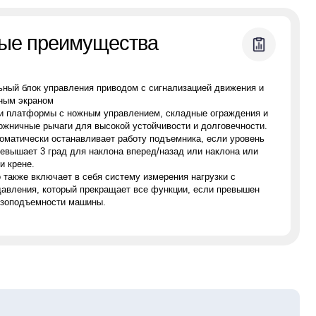
ения приводом с сигнализацией движения и
жным управлением, складные ограждения и
для высокой устойчивости и долговечности.
авливает работу подъемника, если уровень
ля наклона вперед/назад или наклона или
в себя систему измерения нагрузки с
й прекращает все функции, если превышен
машины.
о Анна, наш менеджер.
а с радостью ответит на все ваши
7
опросы по условиям аренды
25
аписать в WhatsApp
1,86