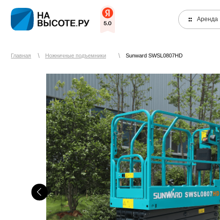
Аренда
\
\
Главная
Ножничные подъемники
Sunward SWSL0807HD