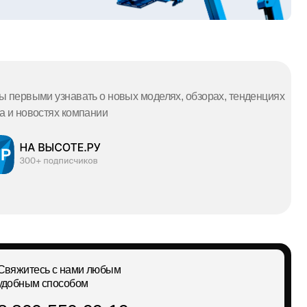
ами любым
бом
0-99-19
avysote.ru
онок
Design & marketing by