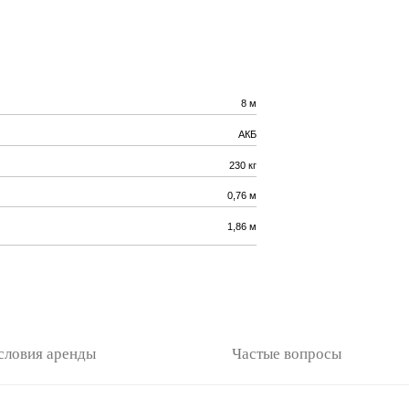
8 м
АКБ
230 кг
0,76 м
1,86 м
Частые вопросы
мущества