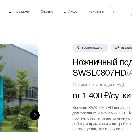
8 800-550-99-
Продажа
Сервис
Инфо
Контакты
info@team-navysote.r
Быстрая подача
Выездной сервис
Оф
Ножничный подъемник
SWSL0807HD
/АКБ
Стоимость аренды с НДС:
от 1 400 ₽/сутки
Sunward SWSL0807HD оснащен гидравлическим пр
долговечным и экономичным. Несмотря на компак
прочен, обеспечивает отличную производительно
работу и практически не требует обслуживания. Е
в помещении, так и на улице.
Оставить заявку