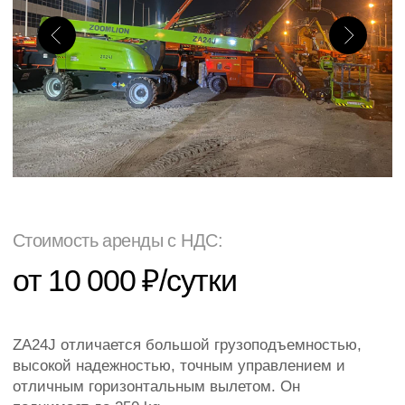
Стоимость аренды с НДС:
от 10 000 ₽/сутки
ZA24J отличается большой грузоподъемностью,
высокой надежностью, точным управлением и
отличным горизонтальным вылетом. Он
поднимает до 250 kg.
Быстрая подача
Выездной сервис
Оформим договор за час
Рабочая высота
26,5 м.
Тип питания
Дизель
Грузоподъемность
250 кг.
Ширина
2,49 м.