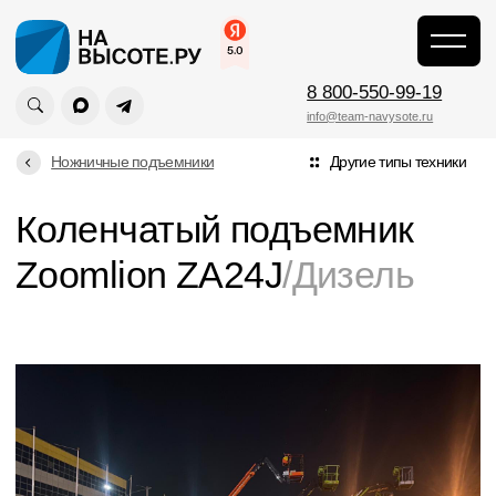
\
\
Zoomlion ZA24J
Главная
8 800-550-99-19
info@team-navysote.ru
Ножничные подъемники
Другие типы техники
Коленчатый подъемник
Zoomlion ZA24J
/Дизель