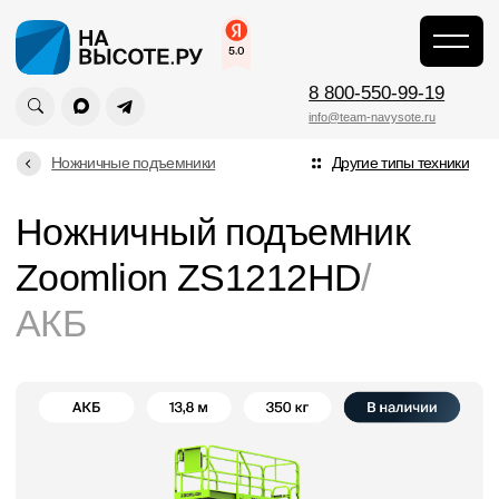
Главная
\
8 800-550-99-19
info@team-navysote.ru
Ножничные подъемники
Другие типы техники
Ножничный подъемник
Zoomlion ZS1212HD
/
АКБ