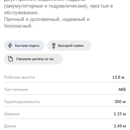
Ширина
1,15 м
Длина
2,49 м
Оставить заявку
Ножничный подъемник
ZS1212HD Zooomlion
обладает превосходными
рабочими
характеристиками, имеет
низкий центр тяжести,
отличается стабильной