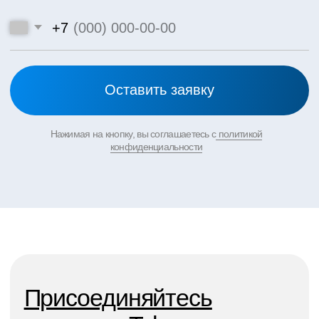
ИНН 9702029945
ОГРН 1217700081488
Полные реквизиты PDF
Каталог
О нас
Сервис
Лизинг
Спецпредложения
Новости
Контакты
Москва, Санкт-Петербург,
Наши
Краснодар, Ростов, Екатеринбург
филлиалы:
Политика конфеденциальности
© 2021–2026 г.
Все права защищены
Публичная оферта
Design & marketing by