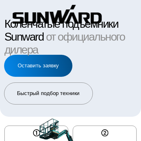
Оставить заявку
Быстрый подбор техники
При 100% оплате
доставка до объекта
Собственный склад
бесплатно
запчастей
Бесплатный Тест-
драйв на собственной
Уникальные условия
базе
по лизингу