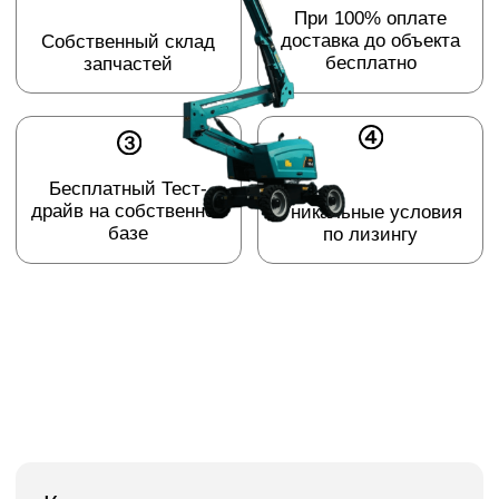
Компактные размеры
и высокая мобильность
Коленчатый подъёмник – это машина с
небольшой грузоподъёмностью, но
значительным вылетом стрелы. Подъёмники
обладают компактными размерами и высокой
мобильностью, оснащаются электрическим
или дизельным приводом. Коленчатые
подъёмники отличаются удобством в
обслуживании, простым управлением и могут
применяться в самых разных отраслях
экономики. Они помогают обеспечивать
безопасное проведение работ на высотах до
нескольких десятков метров.
Сфера применения:
Обслуживание электрических