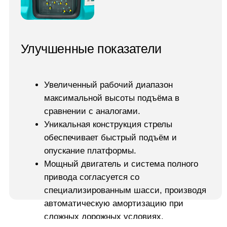
Присоединяйтесь
к нашему Telegram-
каналу
Чтобы первыми узнавать о новых моделях,
обзорах, тенденциях рынка и новостях компании
Свяжитесь с нами любым
удобным способом
8 800-550-99-19
info@team-navysote.ru