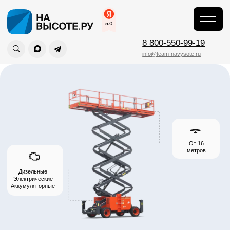
8 800-550-99-19
info@team-navysote.ru
От 16
метров
Дизельные
Электрические
Аккумуляторные
Коленчатые подъемники
Sunward
от официального
дилера