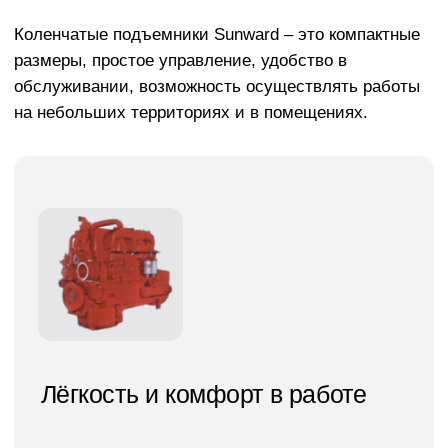
максимальной высоты подъёма в
сравнении с аналогами.
Уникальная конструкция стрелы
обеспечивает быстрый подъём и
опускание платформы.
Мощный двигатель и система полного
привода согласуется со
специализированным шасси, производя
автоматическую амортизацию при
сложных дорожных условиях.
Это Никита, наш менеджер. Он с
радостью ответит на все ваши
вопросы
Подскажем с выбором,
проконсультируем по
нюансам и поможем с