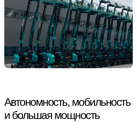
Компактные размеры и высокая
мобильность.
Благодаря грамотному дизайну, крепление
стрелы к основанию машины находится
ближе к краю, что позволяет уменьшить
площадь территории для поворота
корпуса при поднятой стреле.
Размещение всех важных агрегатов
машины находится в легком доступе,
обеспечивая лёгкость обслуживания.
Улучшенные показатели
Увеличенный рабочий диапазон