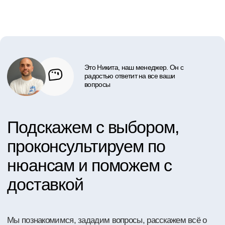
Заказать звонок
107078, г. Москва,
Орликов переулок, д. 8
ООО НА ВЫСОТЕ.РУ
ИНН 9702029945
ОГРН 1217700081488
Полные реквизиты PDF
Каталог
О нас
Сервис
Лизинг
Спецпредложения