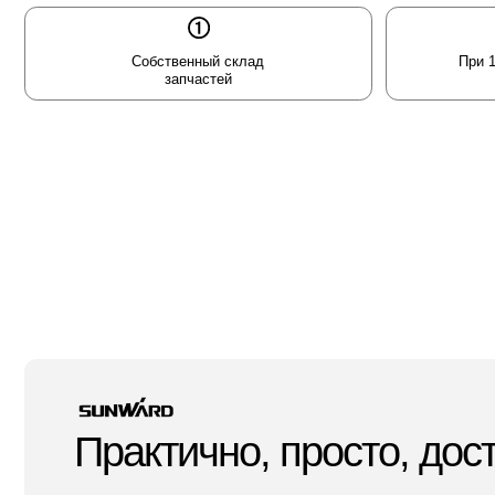
Собственный склад
При 100% опл
запчастей
объекта
Практично, просто, доступ
Платформы для высотных работ Sunward имеют компактную 
простое управление, могут свободно работать в узких простр
даже через дверные проёмы. Подъёмники удобны в транспорт
хранить.