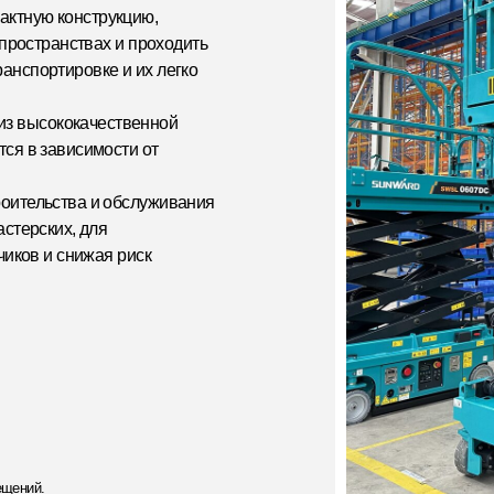
кокачественной
висимости от
ства и обслуживания
х, для
 снижая риск