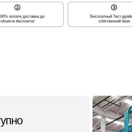
ате доставка до
Бесплатный Тест-драйв на
 бесплатно
собственной базе
но
конструкцию,
анствах и проходить
ировке и их легко