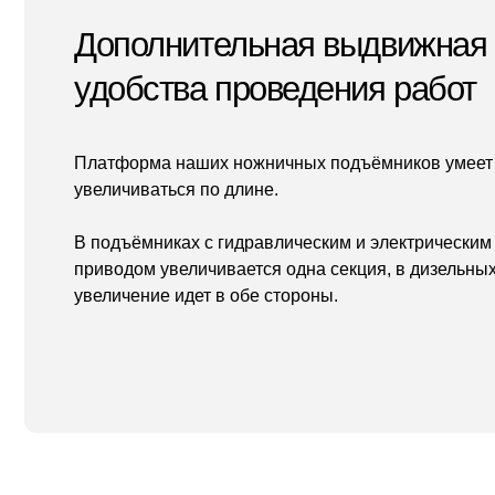
П
п
п
Это Никита, наш менеджер.
Он с радостью ответит на все
ваши вопросы
Мы п
Написать в WhatsApp
проц