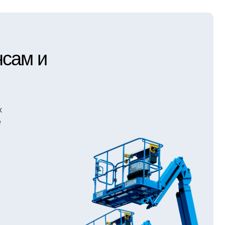
вать о новых моделях, обзорах, тенденциях
омпании