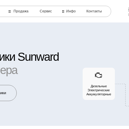
8 800-550-99-
Продажа
Сервис
Инфо
Контакты
info@team-navysote.r
 Sunward
а
Дизельные
Электрические
Аккумуляторные