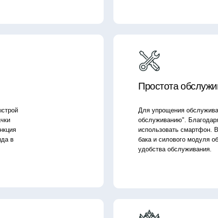
Для упрощения обслуживания автоматическ
обслуживанию". Благодаря наличию USB-по
использовать смартфон. Выдвижные лотки 
бака и силового модуля обеспечивают легк
удобства обслуживания.
Сделано для Российского рын
е
Как и все машины Sunward на Российском 
 к
разработано с учетом потребностей Российс
ирования
сертификаты ЕС.
стоимости
бслуживания
симальной