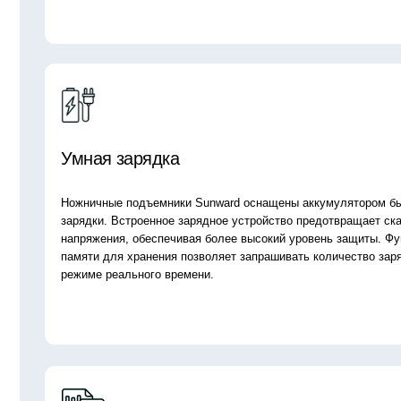
Ножничные подъемники Sunward оснащены аккумулятором быстрой
зарядки. Встроенное зарядное устройство предотвращает скачки
напряжения, обеспечивая более высокий уровень защиты. Функция
памяти для хранения позволяет запрашивать количество заряда в
режиме реального времени.
Низкая стоимость владения
Наши ножничные подъемники тщательно разработаны, и все ключевы
компоненты выбраны у ведущих мировых поставщиков. Легкий доступ
компонентам для удобного обслуживания позволяет избежать штабел
компонентов. Сервис — это момент, который способствует снижению 
владения. Прочные, надежные и почти не требующие технического о
ножничные подъемники Sunward предназначены для обеспечения мак
производительности в течение многих лет.