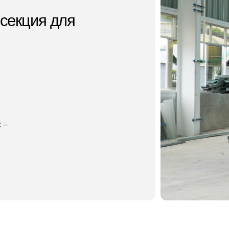
одскажем с выбором,
роконсультируем по нюансам и
оможем с доставкой
ознакомимся, зададим вопросы, расскажем всё о наших
ессах и подготовим для вас персональное предложение