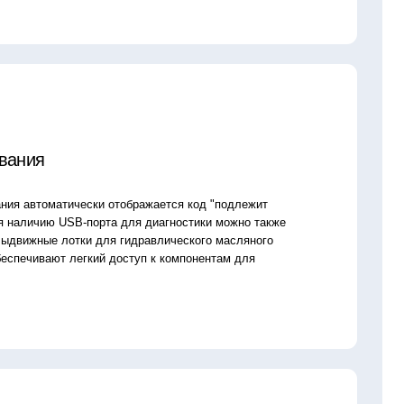
и отображается код "подлежит
рта для диагностики можно также
для гидравлического масляного
ий доступ к компонентам для
ка
рынке, Подъемное оборудование
ких клиентов и имеет все