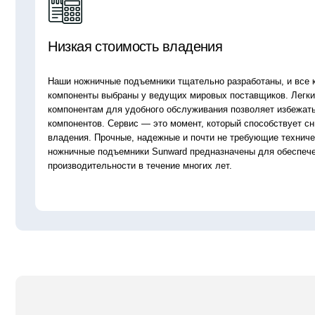
Дополнительная выдвижная сек
удобства проведения работ
Платформа наших ножничных подъёмников умеет
увеличиваться по длине.
В подъёмниках с гидравлическим и электрическим
приводом увеличивается одна секция, в дизельных –
увеличение идет в обе стороны.