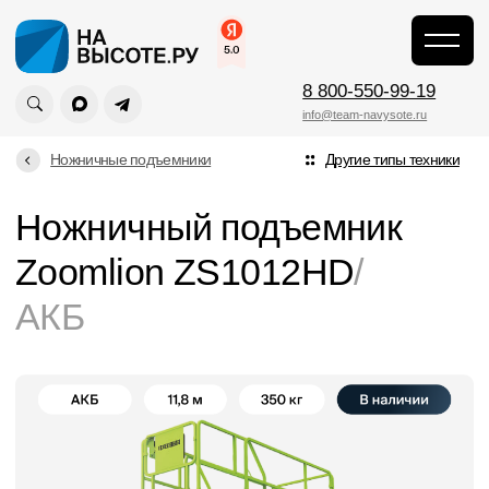
Главная
\
8 800-550-99-19
info@team-navysote.ru
Ножничные подъемники
Другие типы техники
Ножничный подъемник
Zoomlion ZS1012HD
/
АКБ