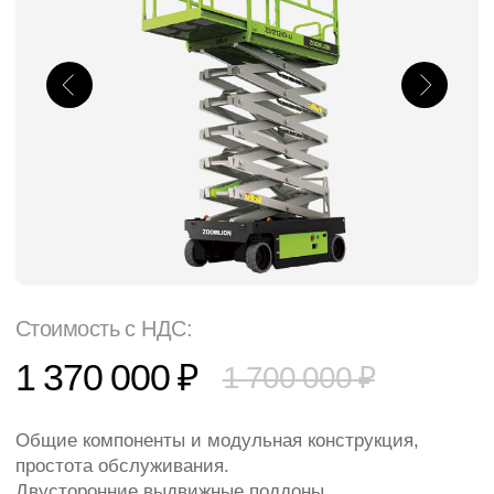
Стоимость с НДС:
1 370 000 ₽
1 700 000 ₽
Общие компоненты и модульная конструкция,
простота обслуживания.
Двусторонние выдвижные поддоны
(аккумуляторные и гидравлические), простые в
обслуживании.
Прочный и долговечный, надежный и
безопасный.
Официальный дилер
Лизинг
Тест-драйв
Рабочая высота
11,8 м
Тип питания
АКБ
Грузоподъемность
350 кг
Ширина
1,15 м