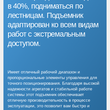
Раздвижная платформа ZS1623RT
вмещает одновременно 4 человека, что
позволяет комфортно выполнять
различные виды работ на довольно
значительной высоте.
Расширенная раздвижная рабочая
платформа позволяет максимально
увеличить рабочую производительность.
Система полного привода и качающегося
моста значительно улучшает
внедорожные характеристики.
Ножничная система подъемника не
требует смазки, что сводит к минимуму
затраты на техническое обслуживание.
Выдвижной поддон двигателя делает
регулярное обслуживание еще более
удобным.
Интеллектуальная система управления,
система POST (самотестирование при
включении) обеспечивает максимально
удобное управление и диагностику
неисправностей.
Модульная конструкция подъемника
ZS1623RT Zoomlion позволяет
значительно упростить техобслуживание
и ремонт.