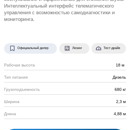
Длина
4,88 м
Заказать консультацию
Подъемник вездеход
ZS1623RT Zoomlion отличает
высокая надежность,
удобство управления и
высокая эффективность. Он
может преодолевать подъем
в 40%, подниматься по
лестницам. Подъемник