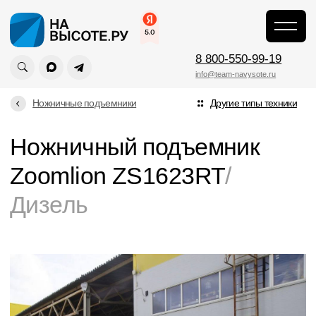
Главная
\
8 800-550-99-19
info@team-navysote.ru
Ножничные подъемники
Другие типы техники
Ножничный подъемник
Zoomlion ZS1623RT
/
Дизель