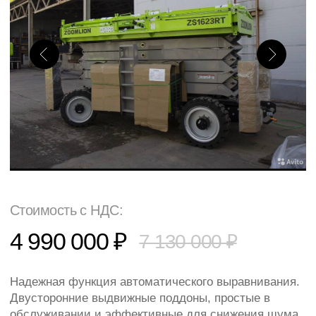
Стоимость с НДС:
4 990 000 ₽
7 130 000 ₽
Надежная функция автоматического выравнивания.
Двусторонние выдвижные поддоны, простые в
обслуживании и эффективные для снижения шума.
Интеллектуальный интерфейс телематического
управления с возможностью самодиагностики и
мониторинга.
Официальный дилер
Лизинг
Тест-драйв
Рабочая высота
18 м
Тип питания
Дизель
Грузоподъемность
680 кг
Ширина
2,3 м